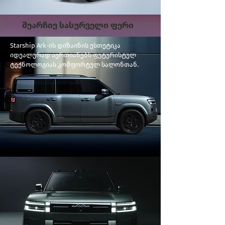
შეარჩიე სასურველი ფერი
Starship Ark-ის დიზაინის ესთეტიკა
იდეალურად აერთიანებს ფუტურისტულ
ტექნოლოგიას კომფორტულ სალონთან.