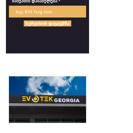
მანქანის დასახელება
სერვისის დაჯავშნა
გვეწვიე შოურუმში
კახეთის გზატკეცილი #114,